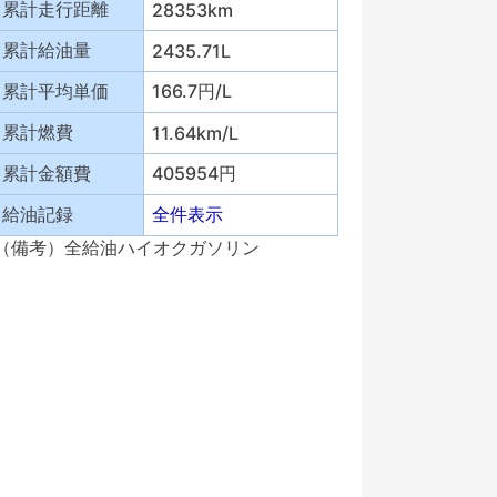
累計走行距離
28353km
累計給油量
2435.71L
累計平均単価
166.7円/L
累計燃費
11.64km/L
累計金額費
405954円
給油記録
全件表示
（備考）全給油ハイオクガソリン