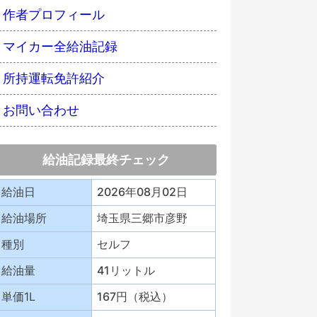
作者プロフィール
マイカー全給油記録
所持運転免許紹介
お問い合わせ
給油記録最終チェック
給油日
2026年08月02日
給油場所
埼玉県三郷市彦野
種別
セルフ
給油量
41リットル
単価1L
167円（税込）