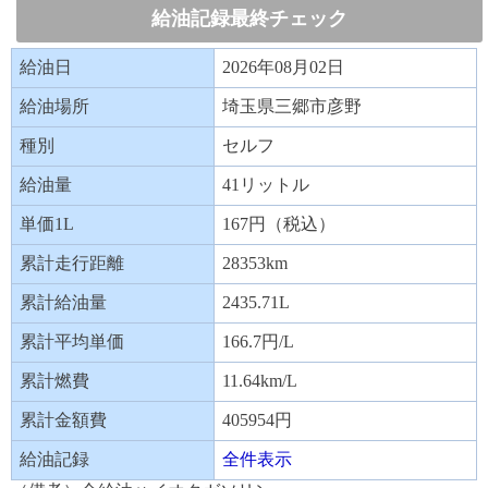
給油記録最終チェック
給油日
2026年08月02日
給油場所
埼玉県三郷市彦野
種別
セルフ
給油量
41リットル
単価1L
167円（税込）
累計走行距離
28353km
累計給油量
2435.71L
累計平均単価
166.7円/L
累計燃費
11.64km/L
累計金額費
405954円
給油記録
全件表示