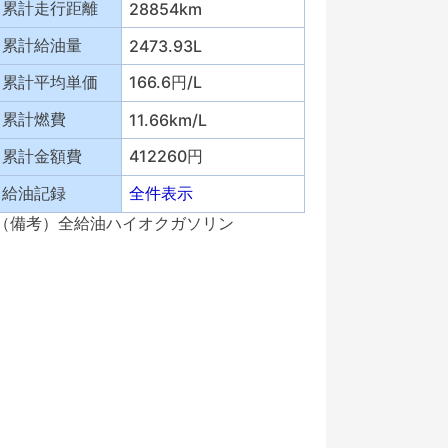
累計走行距離
28854km
累計給油量
2473.93L
累計平均単価
166.6円/L
累計燃費
11.66km/L
累計金額費
412260円
給油記録
全件表示
（備考）全給油ハイオクガソリン