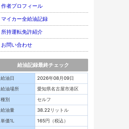
作者プロフィール
マイカー全給油記録
所持運転免許紹介
お問い合わせ
給油記録最終チェック
給油日
2026年08月09日
給油場所
愛知県名古屋市港区
種別
セルフ
給油量
38.22リットル
単価1L
165円（税込）