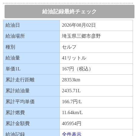
給油記録最終チェック
給油日
2026年08月02日
給油場所
埼玉県三郷市彦野
種別
セルフ
給油量
41リットル
単価1L
167円（税込）
累計走行距離
28353km
累計給油量
2435.71L
累計平均単価
166.7円/L
累計燃費
11.64km/L
累計金額費
405954円
給油記録
全件表示